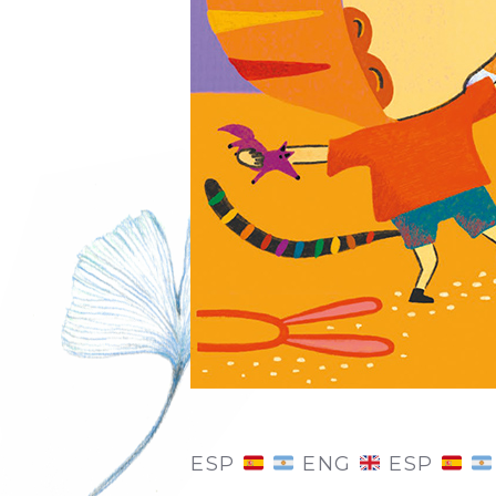
ESP
ENG
ESP