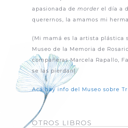
apasionada de
morder
el día a 
querernos, la amamos mi herma
(Mi mamá es la artista plástica 
Museo de la Memoria de Rosario
compañeras Marcela Rapallo, Fab
se las pierdan).
Acá hay info del Museo sobre Tr
OTROS LIBROS