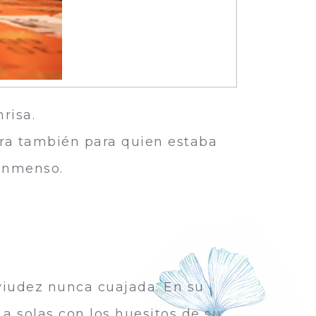
risa.
era también para quien estaba
 inmenso.
viudez nunca cuajada. En su
a solas con los huesitos de su