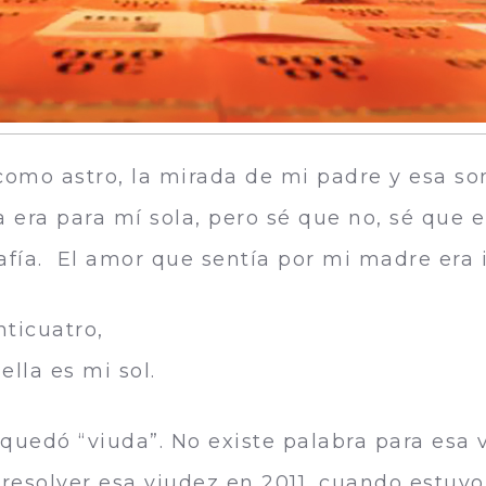
omo astro, la mirada de mi padre y esa son
 era para mí sola, pero sé que no, sé que 
rafía. El amor que sentía por mi madre era
nticuatro,
 sol.
quedó “viuda”. No existe palabra para esa 
solver esa viudez en 2011, cuando estuvo 